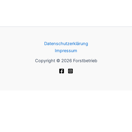
Datenschutzerklärung
Impressum
Copyright © 2026 Forstbetrieb
Wir benutzen Cookies
Wir nutzen Cookies auf unserer Website. Einige von ihnen sind
essenziell für den Betrieb der Seite, während andere uns helfen,
diese Website und die Nutzererfahrung zu verbessern (Tracking
Cookies).